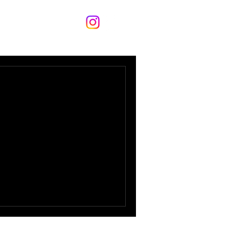
06-6346-2239
セス