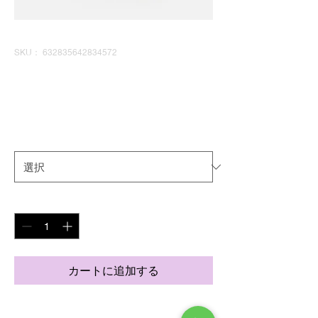
SKU： 632835642834572
商品名
価
￥40
格
サイズ
*
数量
*
カートに追加する
商品の詳細を入力してください。